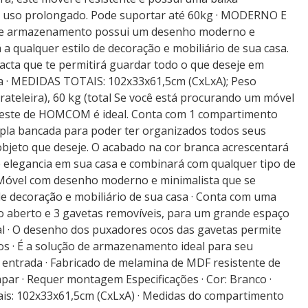
uso prolongado. Pode suportar até 60kg · MODERNO E
e armazenamento possui um desenho moderno e
 a qualquer estilo de decoração e mobiliário de sua casa.
cta que te permitirá guardar todo o que deseje em
a · MEDIDAS TOTAIS: 102x33x61,5cm (CxLxA); Peso
ateleira), 60 kg (total Se você está procurando um móvel
al, este de HOMCOM é ideal. Conta com 1 compartimento
pla bancada para poder ter organizados todos seus
objeto que deseje. O acabado na cor branca acrescentará
elegancia em sua casa e combinará com qualquer tipo de
· Móvel com desenho moderno e minimalista que se
de decoração e mobiliário de sua casa · Conta com uma
 aberto e 3 gavetas removíveis, para um grande espaço
 · O desenho dos puxadores ocos das gavetas permite
gos · É a solução de armazenamento ideal para seu
u entrada · Fabricado de melamina de MDF resistente de
mpar · Requer montagem Especificações · Cor: Branco ·
tais: 102x33x61,5cm (CxLxA) · Medidas do compartimento