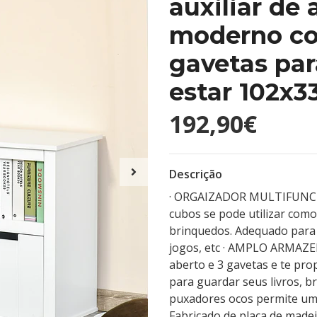
auxiliar d
moderno com
gavetas par
estar 102x3
192,90€
Descrição
· ORGAIZADOR MULTIFUNCIO
cubos se pode utilizar com
brinquedos. Adequado para u
jogos, etc · AMPLO ARMAZ
aberto e 3 gavetas e te p
para guardar seus livros, 
puxadores ocos permite uma
Fabricado de placa de madei