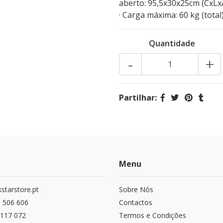
aberto: 95,5x30x25cm (CxLxA
· Carga máxima: 60 kg (total)
Quantidade
-
+
Partilhar:
Menu
starstore.pt
Sobre Nós
 506 606
Contactos
117 072
Termos e Condições