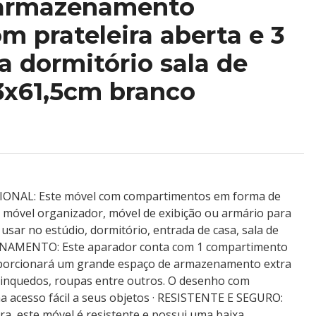
e armazenamento
 prateleira aberta e 3
a dormitório sala de
3x61,5cm branco
NAL: Este móvel com compartimentos em forma de
o móvel organizador, móvel de exibição ou armário para
sar no estúdio, dormitório, entrada de casa, sala de
ENAMENTO: Este aparador conta com 1 compartimento
roporcionará um grande espaço de armazenamento extra
brinquedos, roupas entre outros. O desenho com
 acesso fácil a seus objetos · RESISTENTE E SEGURO:
ra, este móvel é resistente e possui uma baixa