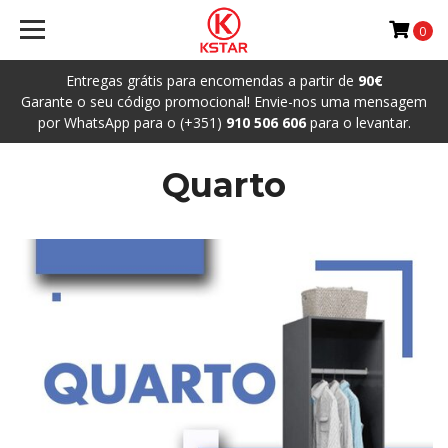
0
Entregas grátis para encomendas a partir de
90€
Garante o seu código promocional! Envie-nos uma mensagem
por WhatsApp para o (+351)
910 506 606
para o levantar.
Quarto