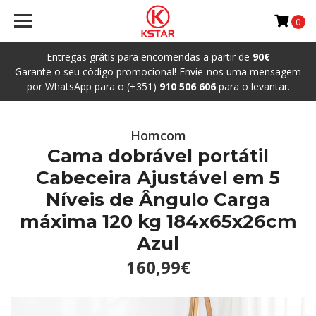
0
Entregas grátis para encomendas a partir de
90€
Garante o seu código promocional! Envie-nos uma mensagem
por WhatsApp para o (+351)
910 506 606
para o levantar.
Homcom
Cama dobrável portátil
Cabeceira Ajustável em 5
Níveis de Ângulo Carga
máxima 120 kg 184x65x26cm
Azul
160,99€