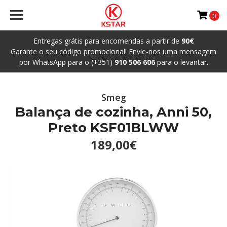
0
Entregas grátis para encomendas a partir de
90€
Garante o seu código promocional! Envie-nos uma mensagem
por WhatsApp para o (+351)
910 506 606
para o levantar.
Smeg
Balança de cozinha, Anni 50,
Preto KSF01BLWW
189,00€