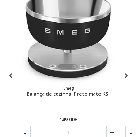
Smeg
Balança de cozinha, Preto mate KS..
B
149,00€
-
+
-