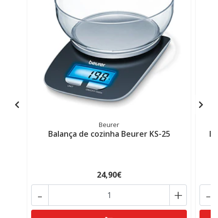
Beurer
Balança de cozinha Beurer KS-25
Ba
24,90€
-
+
-