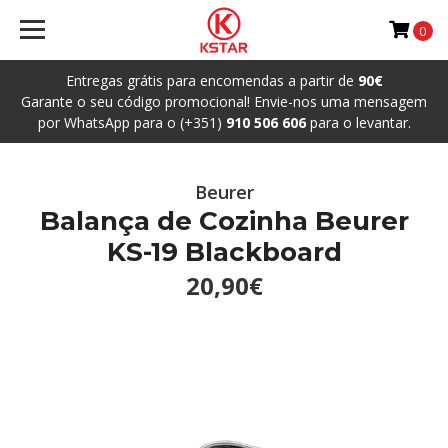
0
Entregas grátis para encomendas a partir de
90€
Garante o seu código promocional! Envie-nos uma mensagem
por WhatsApp para o (+351)
910 506 606
para o levantar.
Beurer
Balança de Cozinha Beurer
KS-19 Blackboard
20,90€