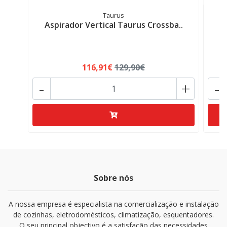
Taurus
Aspirador Vertical Taurus Crossba..
T
116,91€
129,90€
-
+
-
Sobre nós
A nossa empresa é especialista na comercialização e instalação
de cozinhas, eletrodomésticos, climatização, esquentadores.
O seu principal objectivo é a satisfação das necessidades