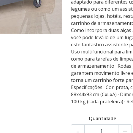
adaptado para diferentes u
legumes ou como um assiste
pequenas lojas, hotéis, rest
carrinho de armazenamento
Como incorpora duas alças a
você pode levá·lo de um lu
este fantástico assistente 
Uso multifuncional para limp
como para tarefas de limpe
de armazenamento · Rodas gi
garantem movimento livre e 
torna um carrinho forte pa
Especificações · Cor: prata, 
88x44x93 cm (CxLxA) · Dimen
100 kg (cada prateleira) · Re
Quantidade
-
+