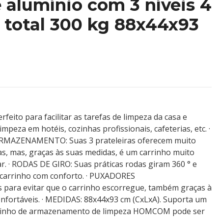
 alumínio com 3 níveis 4
 total 300 kg 88x44x93
ito para facilitar as tarefas de limpeza da casa e
peza em hotéis, cozinhas profissionais, cafeterias, etc. ·
MAZENAMENTO: Suas 3 prateleiras oferecem muito
as, mas, graças às suas medidas, é um carrinho muito
ar. · RODAS DE GIRO: Suas práticas rodas giram 360 ° e
 carrinho com conforto. · PUXADORES
ara evitar que o carrinho escorregue, também graças à
onfortáveis. · MEDIDAS: 88x44x93 cm (CxLxA). Suporta um
rrinho de armazenamento de limpeza HOMCOM pode ser