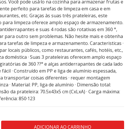
sos. Você pode usá·lo na cozinha para armazenar frutas e
nte perfeito para tarefas de limpeza em casa e em
aurantes, etc. Graças às suas três prateleiras, este
 para limpeza oferece amplo espaço de armazenamento.
ntiderrapantes e suas 4 rodas são rotativas em 360 °,
gar para outro sem problemas. Não hesite mais e obtenha
para tarefas de limpeza e armazenamento. Caracteristicas ·
ar locais públicos, como restaurantes, cafés, hotéis, etc.,
za doméstica · Suas 3 prateleiras oferecem amplo espaço
ratórias de 360 ??° e alças antiderrapantes de cada lado
fácil · Construído em PP e liga de alumínio espessada,
ra transportar coisas diferentes · requer montagem
cinza · Material: PP, liga de alumínio · Dimensão total:
são da prateleira: 70.5x43x5 cm (CxLxA) · Carga máxima:
ferência: 850·123