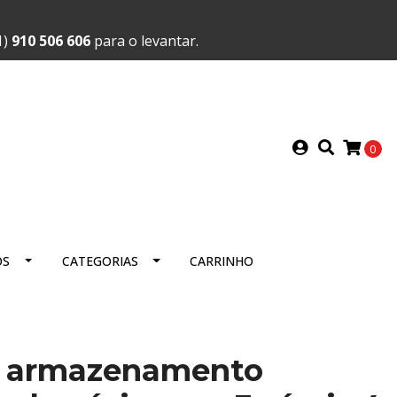
1)
910 506 606
para o levantar.
0
OS
CATEGORIAS
CARRINHO
e armazenamento