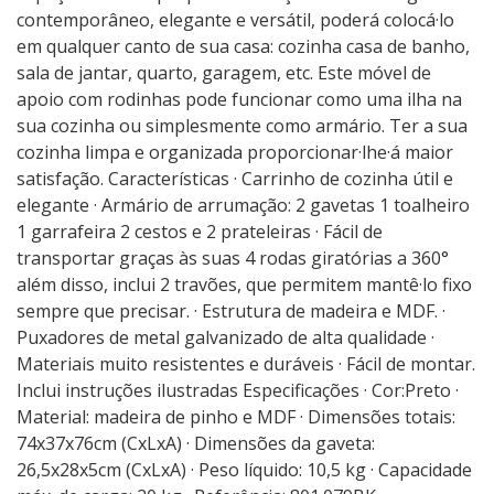
contemporâneo, elegante e versátil, poderá colocá·lo
em qualquer canto de sua casa: cozinha casa de banho,
sala de jantar, quarto, garagem, etc. Este móvel de
apoio com rodinhas pode funcionar como uma ilha na
sua cozinha ou simplesmente como armário. Ter a sua
cozinha limpa e organizada proporcionar·lhe·á maior
satisfação. Características · Carrinho de cozinha útil e
elegante · Armário de arrumação: 2 gavetas 1 toalheiro
1 garrafeira 2 cestos e 2 prateleiras · Fácil de
transportar graças às suas 4 rodas giratórias a 360°
além disso, inclui 2 travões, que permitem mantê·lo fixo
sempre que precisar. · Estrutura de madeira e MDF. ·
Puxadores de metal galvanizado de alta qualidade ·
Materiais muito resistentes e duráveis · Fácil de montar.
Inclui instruções ilustradas Especificações · Cor:Preto ·
Material: madeira de pinho e MDF · Dimensões totais:
74x37x76cm (CxLxA) · Dimensões da gaveta:
26,5x28x5cm (CxLxA) · Peso líquido: 10,5 kg · Capacidade