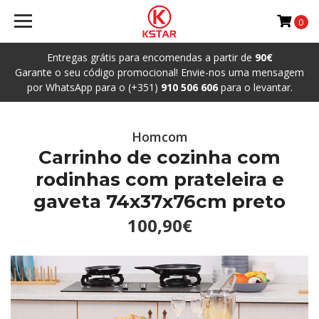
0
Entregas grátis para encomendas a partir de
90€
Garante o seu código promocional! Envie-nos uma mensagem
por WhatsApp para o (+351)
910 506 606
para o levantar.
Homcom
Carrinho de cozinha com
rodinhas com prateleira e
gaveta 74x37x76cm preto
100,90€