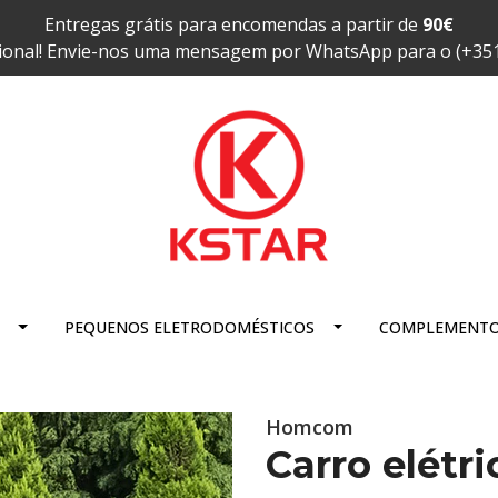
Entregas grátis para encomendas a partir de
90€
ional! Envie-nos uma mensagem por WhatsApp para o (+35
PEQUENOS ELETRODOMÉSTICOS
COMPLEMENT
Homcom
Carro elétr