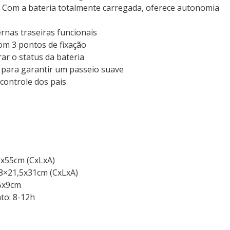
 Com a bateria totalmente carregada, oferece autonomia
rnas traseiras funcionais
om 3 pontos de fixação
ar o status da bateria
para garantir um passeio suave
controle dos pais
0x55cm (CxLxA)
8×21,5x31cm (CxLxA)
5x9cm
to: 8-12h