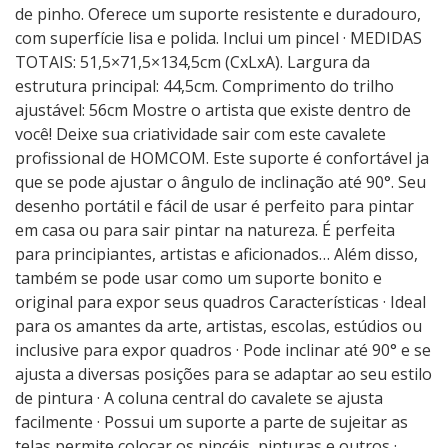
de pinho. Oferece um suporte resistente e duradouro,
com superfície lisa e polida. Inclui um pincel · MEDIDAS
TOTAIS: 51,5×71,5×134,5cm (CxLxA). Largura da
estrutura principal: 44,5cm. Comprimento do trilho
ajustável: 56cm Mostre o artista que existe dentro de
você! Deixe sua criatividade sair com este cavalete
profissional de HOMCOM. Este suporte é confortável ja
que se pode ajustar o ângulo de inclinação até 90°. Seu
desenho portátil e fácil de usar é perfeito para pintar
em casa ou para sair pintar na natureza. É perfeita
para principiantes, artistas e aficionados… Além disso,
também se pode usar como um suporte bonito e
original para expor seus quadros Características · Ideal
para os amantes da arte, artistas, escolas, estúdios ou
inclusive para expor quadros · Pode inclinar até 90° e se
ajusta a diversas posições para se adaptar ao seu estilo
de pintura · A coluna central do cavalete se ajusta
facilmente · Possui um suporte a parte de sujeitar as
telas permite colocar os pincéis, pinturas e outros ·