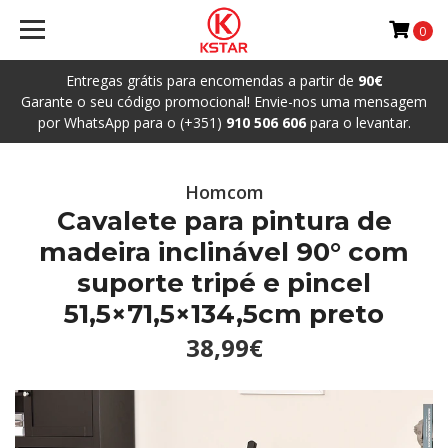
0
Entregas grátis para encomendas a partir de
90€
Garante o seu código promocional! Envie-nos uma mensagem
por WhatsApp para o (+351)
910 506 606
para o levantar.
Homcom
Cavalete para pintura de
madeira inclinável 90° com
suporte tripé e pincel
51,5×71,5×134,5cm preto
38,99€