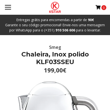
0
Entregas grátis para encomendas a partir de
90€
Garante o seu código promocional! Envie-nos uma mensagem
por WhatsApp para o (+351)
910 506 606
para o levantar.
Smeg
Chaleira, Inox polido
KLF03SSEU
199,00€