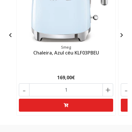
Smeg
Chaleira, Azul céu KLF03PBEU
169,00€
-
+
-