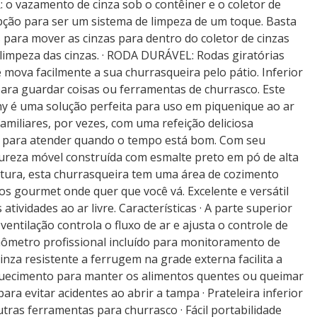
: o vazamento de cinza sob o contêiner e o coletor de
pção para ser um sistema de limpeza de um toque. Basta
 para mover as cinzas para dentro do coletor de cinzas
a limpeza das cinzas. · RODA DURÁVEL: Rodas giratórias
mova facilmente a sua churrasqueira pelo pátio. Inferior
ara guardar coisas ou ferramentas de churrasco. Este
y é uma solução perfeita para uso em piquenique ao ar
familiares, por vezes, com uma refeição deliciosa
 para atender quando o tempo está bom. Com seu
reza móvel construída com esmalte preto em pó de alta
tura, esta churrasqueira tem uma área de cozimento
s gourmet onde quer que você vá. Excelente e versátil
tividades ao ar livre. Características · A parte superior
entilação controla o fluxo de ar e ajusta o controle de
ômetro profissional incluído para monitoramento de
inza resistente a ferrugem na grade externa facilita a
 aquecimento para manter os alimentos quentes ou queimar
para evitar acidentes ao abrir a tampa · Prateleira inferior
utras ferramentas para churrasco · Fácil portabilidade