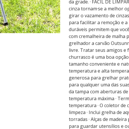
da grade. · FÁCIL DE LIMPAR
cinza tornam·se a melhor o
girar o vazamento de cinzas
para facilitar a remoção e 
duráveis permitem que você 
com cremalheira de malha p
grelhador a carvão Outsunn
livre. Tratar seus amigos e 
churrasco é uma boa opção
tamanho conveniente e natu
temperatura e alta tempera
generosa para grelhar prato
para qualquer uma das suas a
da tampa com aberturas de v
temperatura máxima · Term
temperatura · O coletor de c
limpeza · Inclui grelha de
torradas · Alças de madeira 
para guardar utensílios e o