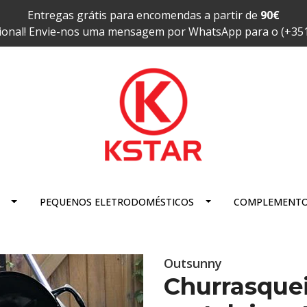
Entregas grátis para encomendas a partir de
90€
ional! Envie-nos uma mensagem por WhatsApp para o (+35
PEQUENOS ELETRODOMÉSTICOS
COMPLEMENT
Outsunny
Churrasquei