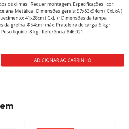
os os climas · Requer montagem. Especificações · cor:
rcelana Metálica · Dimensões gerais: 57x63x94cm ( CxLxA )
quecimento: 41x28cm ( CxL ) · Dimensões da tampa:
 da grelha: Φ54cm · máx. Prateleira de carga: 5 kg ·
 Peso líquido: 8 kg · Referência: 846·021
 em