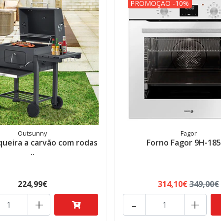
PROMOÇÃO -10%
Outsunny
Fagor
ueira a carvão com rodas
Forno Fagor 9H-18
..
224,99€
314,10€
349,00€
+
-
+