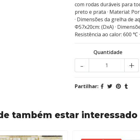
com rodas duráveis para tod
preto e prata · Material: Po
· Dimensões da grelha de a
Φ57x20cm: (DxA) · Dimensões
Resistência ao calor: 600 ℃ ·
Quantidade
-
+
Partilhar:
de também estar interessado