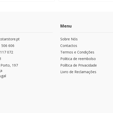
Menu
starstore.pt
Sobre Nós
 506 606
Contactos
117 072
Termos e Condições
1
Politica de reembolso
 Porto, 197
Política de Privacidade
ga
Livro de Reclamações
ugal