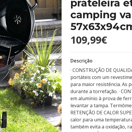
prateleira 
camping va
57x63x94cm
109,99€
Descrição
· CONSTRUÇÃO DE QUALIDADE
portáteis com um revestim
para maior resistência. As 
durante a torrefação. · CO
em alumínio à prova de fer
levantar a tampa. Termômetr
RETENÇÃO DE CALOR SUPERIO
calor para uma temperatur
também evita a oxidação, r