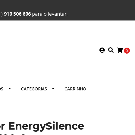
1)
910 506 606
para o levantar.
0
OS
CATEGORIAS
CARRINHO
r EnergySilence