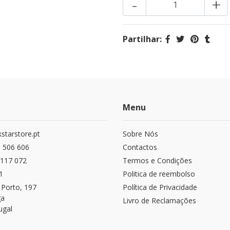
-
+
Partilhar:
Menu
starstore.pt
Sobre Nós
 506 606
Contactos
117 072
Termos e Condições
1
Politica de reembolso
 Porto, 197
Política de Privacidade
ga
Livro de Reclamações
ugal