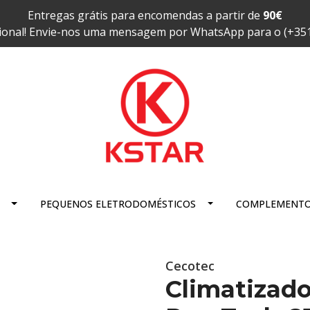
Entregas grátis para encomendas a partir de
90€
ional! Envie-nos uma mensagem por WhatsApp para o (+35
PEQUENOS ELETRODOMÉSTICOS
COMPLEMENT
Cecotec
Climatizado