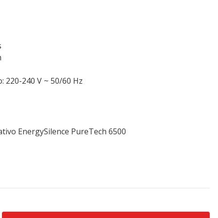
s
m
: 220-240 V ~ 50/60 Hz
ativo EnergySilence PureTech 6500