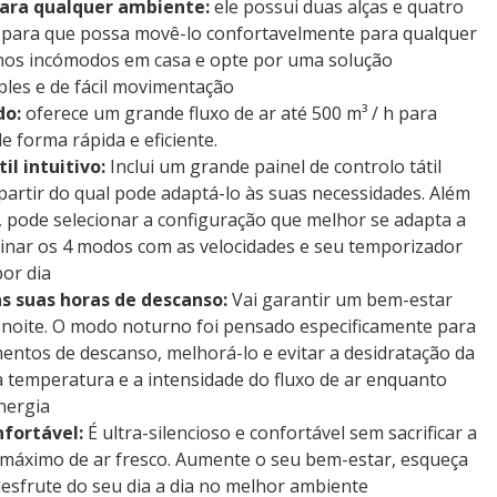
ara qualquer ambiente:
ele possui duas alças e quatro
s para que possa movê-lo confortavelmente para qualquer
lhos incómodos em casa e opte por uma solução
ples e de fácil movimentação
do:
oferece um grande fluxo de ar até 500 m³ / h para
e forma rápida e eficiente.
il intuitivo:
Inclui um grande painel de controlo tátil
partir do qual pode adaptá-lo às suas necessidades. Além
ar, pode selecionar a configuração que melhor se adapta a
nar os 4 modos com as velocidades e seu temporizador
or dia
s suas horas de descanso:
Vai garantir um bem-estar
 noite. O modo noturno foi pensado especificamente para
entos de descanso, melhorá-lo e evitar a desidratação da
a temperatura e a intensidade do fluxo de ar enquanto
nergia
nfortável:
É ultra-silencioso e confortável sem sacrificar a
o máximo de ar fresco. Aumente o seu bem-estar, esqueça
 desfrute do seu dia a dia no melhor ambiente