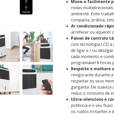
Mova-o facilmente p
rodas multidirecionai
ambiente. Evite traba
compacta, prática, sim
Ar condicionado rápi
arrefecer ou aquecer d
Painel de controlo tát
com tecnologia LCD a 
de ligar e / ou deslig
cada momento e combi
programável 8 horas p
Respeite e melhore a
revigorante durante a
respeitar os seus mom
garganta. Ele suaviza 
reduz o consumo de e
Ultra-silencioso e co
potência e o seu flux
os ruídos irritantes e