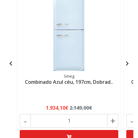
Smeg
Combinado Azul céu, 197cm, Dobrad..
Co
1.934,10€
2.149,00€
-
+
-