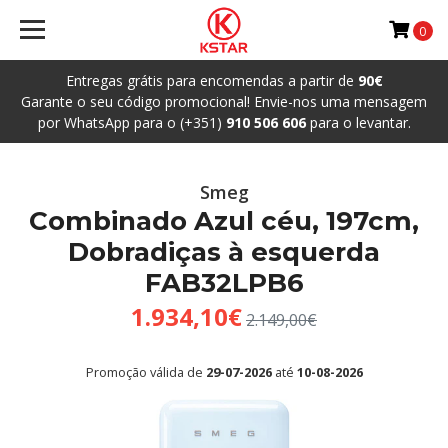
0
Entregas grátis para encomendas a partir de
90€
Garante o seu código promocional! Envie-nos uma mensagem
por WhatsApp para o (+351)
910 506 606
para o levantar.
Smeg
Combinado Azul céu, 197cm,
Dobradiças à esquerda
FAB32LPB6
1.934,10€
2.149,00€
Promoção válida de
29-07-2026
até
10-08-2026