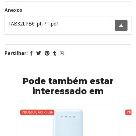
Anexos
FAB32LPB6_pt-PT.pdf
Partilhar:
Pode também estar
interessado em
PROMOÇÃO -10%
PRO