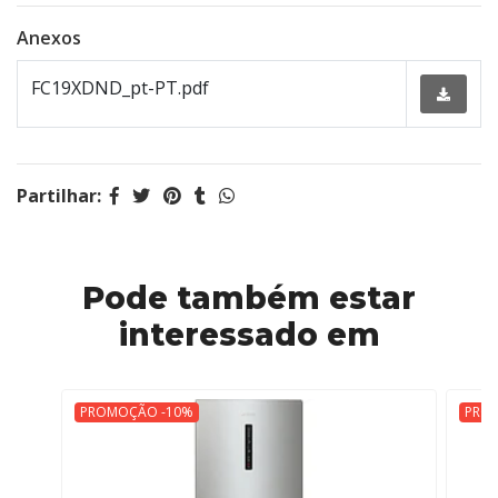
Anexos
FC19XDND_pt-PT.pdf
Partilhar:
Pode também estar
interessado em
PROMOÇÃO -10%
PRO