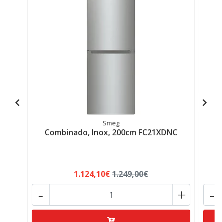
Smeg
Combinado, Inox, 200cm FC21XDNC
C
1.124,10€
1.249,00€
-
+
-