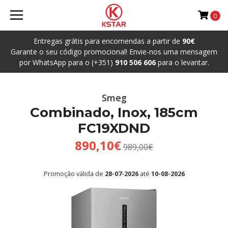
0
Entregas grátis para encomendas a partir de
90€
Garante o seu código promocional! Envie-nos uma mensagem
por WhatsApp para o (+351)
910 506 606
para o levantar.
Smeg
Combinado, Inox, 185cm
FC19XDND
890,10€
989,00€
Promoção válida de
28-07-2026
até
10-08-2026