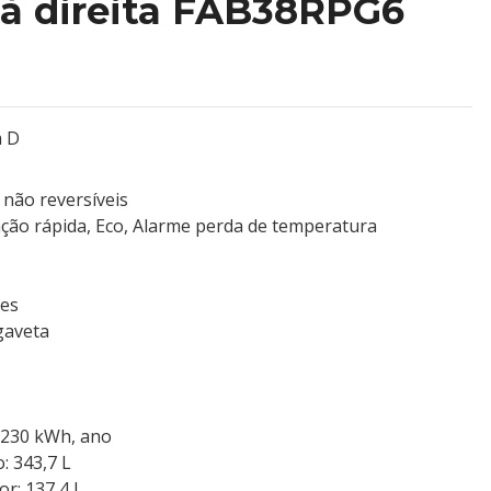
 à direita FAB38RPG6
a D
 não reversíveis
ação rápida, Eco, Alarme perda de temperatura
mes
 gaveta
 230 kWh, ano
o: 343,7 L
or: 137,4 L