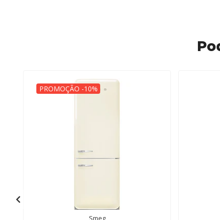
Po
PROMOÇÃO -10%
Smeg