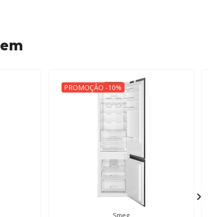
 em
PROMOÇÃO -10%
Smeg