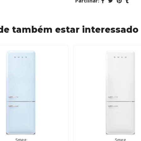
Partilhar:
de também estar interessado
Smeg
Smeg