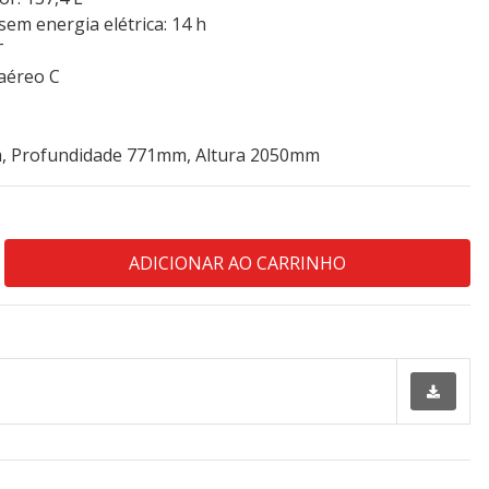
em energia elétrica: 14 h
T
 aéreo C
, Profundidade 771mm, Altura 2050mm