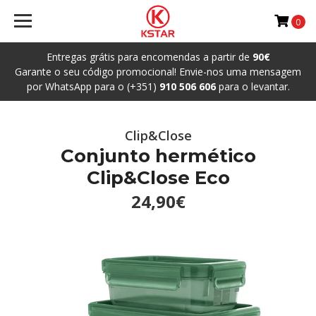
0
Entregas grátis para encomendas a partir de
90€
Garante o seu código promocional! Envie-nos uma mensagem
por WhatsApp para o (+351)
910 506 606
para o levantar.
Clip&Close
Conjunto hermético
Clip&Close Eco
24,90€