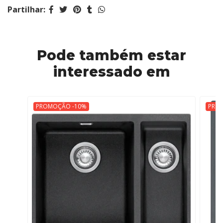
Partilhar:
Pode também estar
interessado em
PROMOÇÃO -10%
PRO