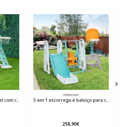
Homcom
l com c..
5 em 1 escorrega e baloiço para c..
5
258,90€