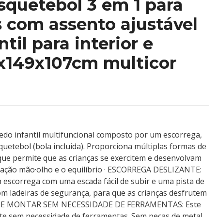
squetebol 3 em 1 para
 com assento ajustável
til para interior e
2x149x107cm multicor
do infantil multifuncional composto por um escorrega,
uetebol (bola incluida). Proporciona múltiplas formas de
e permite que as crianças se exercitem e desenvolvam
ação mão·olho e o equilíbrio · ESCORREGA DESLIZANTE:
 escorrega com uma escada fácil de subir e uma pista de
om ladeiras de segurança, para que as crianças desfrutem
L DE MONTAR SEM NECESSIDADE DE FERRAMENTAS: Este
te sem necessidade de ferramentas. Sem peças de metal,