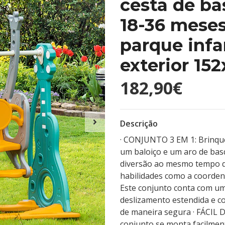
cesta de ba
18-36 meses
parque infan
exterior 15
182,90€
Descrição
· CONJUNTO 3 EM 1: Brinque
um baloiço e um aro de basq
diversão ao mesmo tempo qu
habilidades como a coorden
Este conjunto conta com um
deslizamento estendida e c
de maneira segura · FÁCI
conjunto se monta facilmen