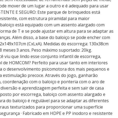
 pode mover de um lugar a outro e é adequado para usar
ESISTENTE E SEGURO: Este parque de brinquedos está
esistente, com estrutura piramidal para maior
O baloiço está equipado com um assento alargado com
orma de T e se pode ajustar em altura para se adaptar as
ianças. Além disso, a base do baloiço se pode encher com
2x149x107cm (CxLxA). Medidas do escorrega: 130x38cm
18 meses·3 anos. Peso máximo suportado: 20kg.
ocê viu que lindo esse conjunto infantil de escorrega,
ol de HOMCOM? Perfeito para usar tanto em interiores
ara o desenvolvimento psicomotora dos mais pequenos e
a estimulação precoce. Através do jogo, ganharão
 coordenação com o baloiço e ponteria com o aro de
 diversão e aprendizagem perfeita e sem sair de casa
omposto por escorrega, baloiço com assento alargado e
ura do baloiço é regulável para se adaptar as diferentes
graus texturizados para proporcionar uma superfície
segurança · Fabricado em HDPE e PP inodoro e resistente