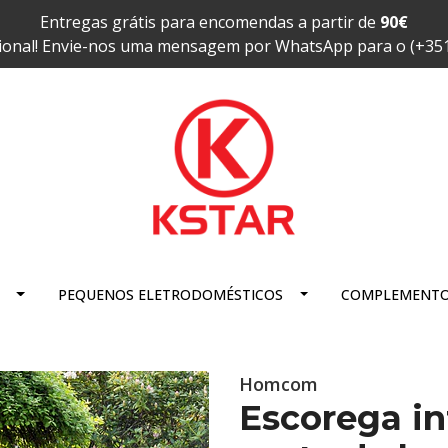
Entregas grátis para encomendas a partir de
90€
ional! Envie-nos uma mensagem por WhatsApp para o (+35
PEQUENOS ELETRODOMÉSTICOS
COMPLEMENT
Homcom
Escorega in