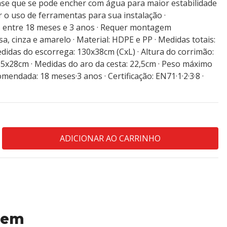
base que se pode encher com água para maior estabilidade
r o uso de ferramentas para sua instalação ·
 entre 18 meses e 3 anos · Requer montagem
sa, cinza e amarelo · Material: HDPE e PP · Medidas totais:
idas do escorrega: 130x38cm (CxL) · Altura do corrimão:
35x28cm · Medidas do aro da cesta: 22,5cm · Peso máximo
mendada: 18 meses·3 anos · Certificação: EN71·1·2·3·8 ·
 em