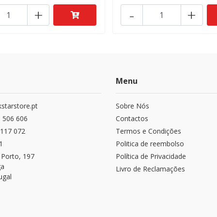
+
-
+
Menu
starstore.pt
Sobre Nós
 506 606
Contactos
117 072
Termos e Condições
1
Politica de reembolso
 Porto, 197
Política de Privacidade
ga
Livro de Reclamações
ugal