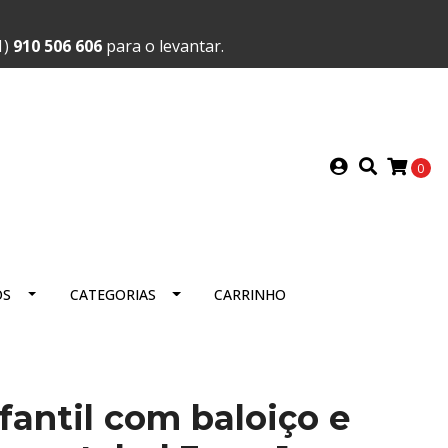
1)
910 506 606
para o levantar.
0
OS
CATEGORIAS
CARRINHO
fantil com baloiço e