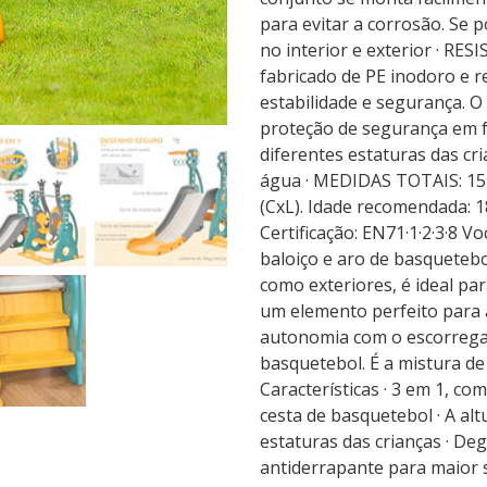
para evitar a corrosão. Se
no interior e exterior · R
fabricado de PE inodoro e r
estabilidade e segurança. 
proteção de segurança em f
diferentes estaturas das cr
água · MEDIDAS TOTAIS: 15
(CxL). Idade recomendada: 
Certificação: EN71·1·2·3·8 V
baloiço e aro de basqueteb
como exteriores, é ideal p
um elemento perfeito para 
autonomia com o escorrega,
basquetebol. É a mistura de
Características · 3 em 1, c
cesta de basquetebol · A alt
estaturas das crianças · De
antiderrapante para maior 