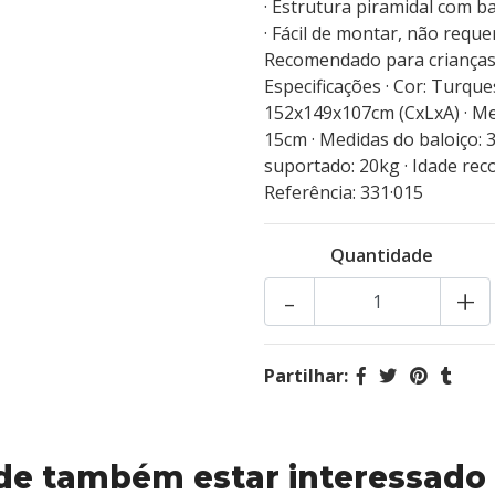
· Estrutura piramidal com 
· Fácil de montar, não reque
Recomendado para crianças
Especificações · Cor: Turque
152x149x107cm (CxLxA) · Med
15cm · Medidas do baloiço: 
suportado: 20kg · Idade reco
Referência: 331·015
Quantidade
-
+
Partilhar:
de também estar interessado