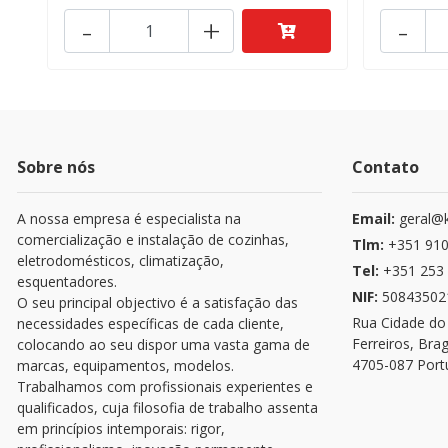
-
+
-
Sobre nós
Contato
A nossa empresa é especialista na
Email:
geral@k
comercialização e instalação de cozinhas,
Tlm:
+351 910
eletrodomésticos, climatização,
Tel:
+351 253 
esquentadores.
NIF:
50843502
O seu principal objectivo é a satisfação das
Rua Cidade do
necessidades específicas de cada cliente,
Ferreiros, Bra
colocando ao seu dispor uma vasta gama de
4705-087 Port
marcas, equipamentos, modelos.
Trabalhamos com profissionais experientes e
qualificados, cuja filosofia de trabalho assenta
em princípios intemporais: rigor,