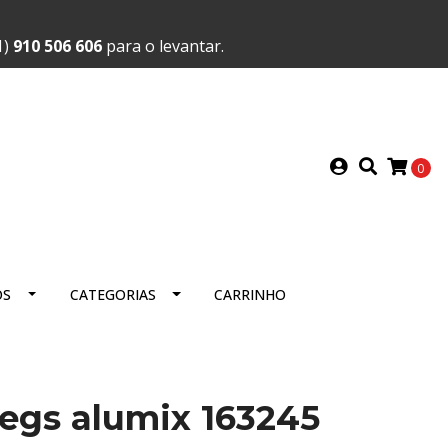
1)
910 506 606
para o levantar.
0
OS
CATEGORIAS
CARRINHO
legs alumix 163245