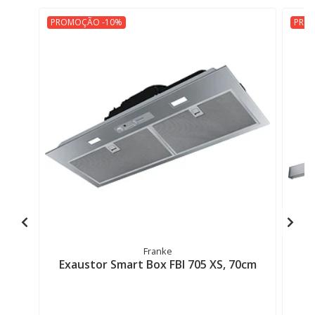
PROMOÇÃO -10%
PRO
Franke
Exaustor Smart Box FBI 705 XS, 70cm