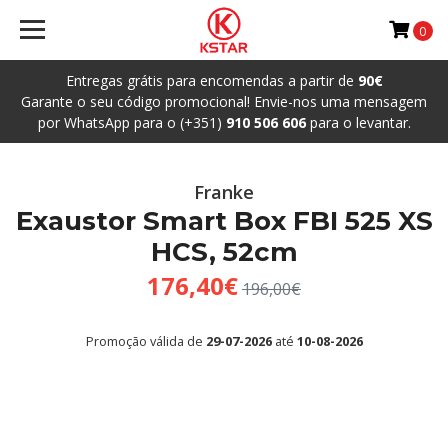
0
Entregas grátis para encomendas a partir de
90€
Garante o seu código promocional! Envie-nos uma mensagem
por WhatsApp para o (+351)
910 506 606
para o levantar.
Franke
Exaustor Smart Box FBI 525 XS
HCS, 52cm
176,40€
196,00€
Promoção válida de
29-07-2026
até
10-08-2026