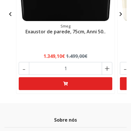
Smeg
Exaustor de parede, 75cm, Anni 50..
E
1.349,10€
1.499,00€
-
+
-
Sobre nós