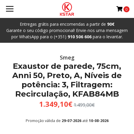
0
Entregas grátis para encomendas a partir de
90€
Garante o seu código promocional! Envie-nos uma mensagem
por WhatsApp para o (+351)
910 506 606
para o levantar.
Smeg
Exaustor de parede, 75cm,
Anni 50, Preto, A, Níveis de
potência: 3, Filtragem:
Recirculação, KFAB84MB
1.349,10€
1.499,00€
Promoção válida de
29-07-2026
até
10-08-2026