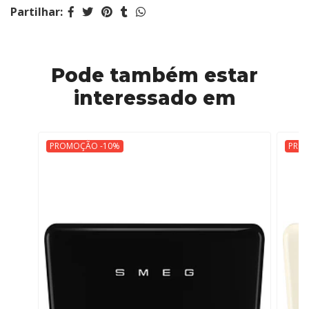
Partilhar:
Pode também estar
interessado em
PROMOÇÃO -10%
PRO