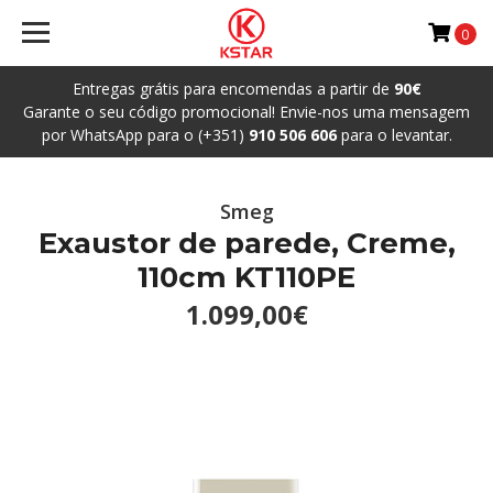
0
Entregas grátis para encomendas a partir de
90€
Garante o seu código promocional! Envie-nos uma mensagem
por WhatsApp para o (+351)
910 506 606
para o levantar.
Smeg
Exaustor de parede, Creme,
110cm KT110PE
1.099,00€