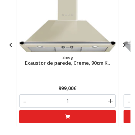
Smeg
Exaustor de parede, Creme, 90cm K..
E
999,00€
-
+
-