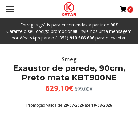
0
Entregas grátis para encomendas a partir de
90€
Garante o seu código promocional! Envie-nos uma mensagem
por WhatsApp para o (+351)
910 506 606
para o levantar.
Smeg
Exaustor de parede, 90cm,
Preto mate KBT900NE
629,10€
699,00€
Promoção válida de
29-07-2026
até
10-08-2026