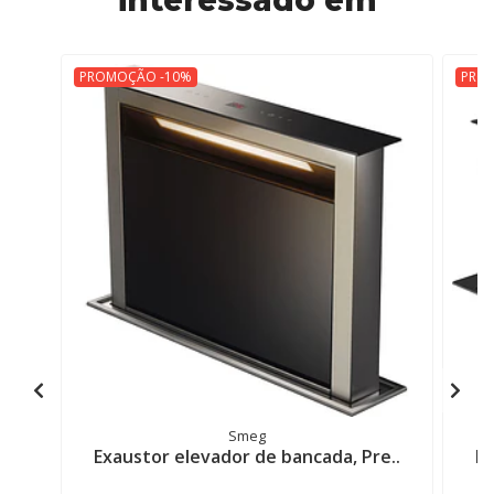
interessado em
PROMOÇÃO -10%
PRO
Smeg
Exaustor elevador de bancada, Pre..
Ex