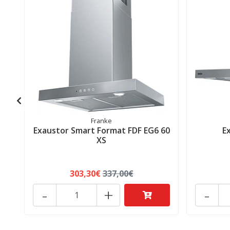
Franke
Exaustor Smart Format FDF EG6 60
E
XS
303,30€
337,00€
-
+
-