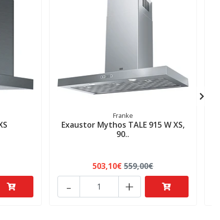
Franke
XS
Exaustor Mythos TALE 915 W XS,
90..
503,10€
559,00€
-
+