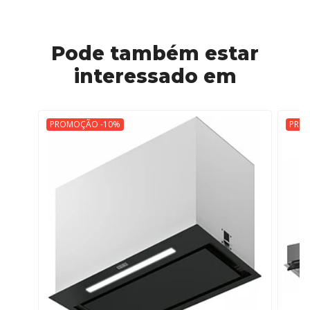
Pode também estar
interessado em
PROMOÇÃO -10%
PRO