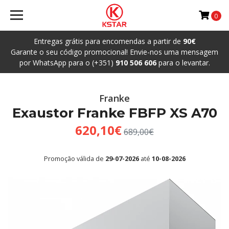
0
Entregas grátis para encomendas a partir de
90€
Garante o seu código promocional! Envie-nos uma mensagem
por WhatsApp para o (+351)
910 506 606
para o levantar.
Franke
Exaustor Franke FBFP XS A70
620,10€
689,00€
Promoção válida de
29-07-2026
até
10-08-2026