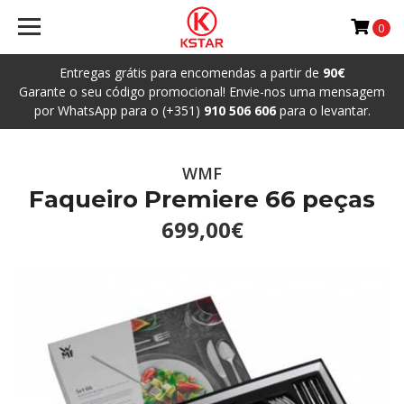
0
Entregas grátis para encomendas a partir de
90€
Garante o seu código promocional! Envie-nos uma mensagem
por WhatsApp para o (+351)
910 506 606
para o levantar.
WMF
Faqueiro Premiere 66 peças
699,00€