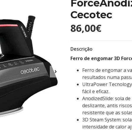
ForceAnodi
Cecotec
86,00€
Descrição
Ferro de engomar 3D For
Ferro de engomar a va
resultados numa pass
UltraPower Tecnology
fácil e eficaz.
AnodizedSlide: sola d
deslizante, antis risc
resistente que as sola
3D Steam System: sola 
intensidade de calor a