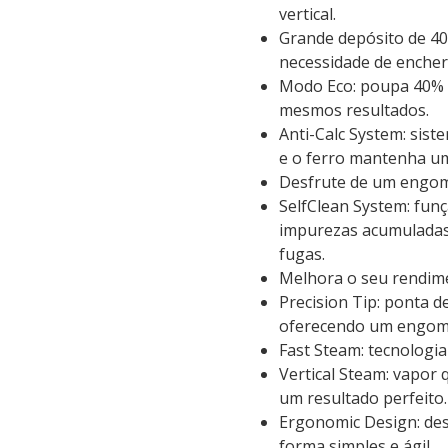
vertical.
Grande depósito de 40
necessidade de encher
Modo Eco: poupa 40% d
mesmos resultados.
Anti-Calc System: sist
e o ferro mantenha um
Desfrute de um engoma
SelfClean System: funç
impurezas acumuladas 
fugas.
Melhora o seu rendimen
Precision Tip: ponta d
oferecendo um engoma
Fast Steam: tecnologi
Vertical Steam: vapor
um resultado perfeito.
Ergonomic Design: des
forma simples e ágil.