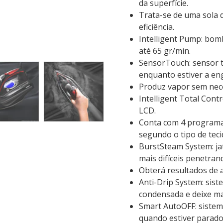
da superfície.
Trata-se de uma sola
eficiência.
Intelligent Pump: bom
até 65 gr/min.
SensorTouch: sensor tá
enquanto estiver a en
Produz vapor sem nec
Intelligent Total Cont
LCD.
Conta com 4 programa
segundo o tipo de teci
BurstSteam System: jat
mais difíceis penetran
Obterá resultados de a
Anti-Drip System: sist
condensada e deixe ma
Smart AutoOFF: siste
quando estiver parado