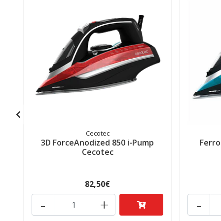
Cecotec
3D ForceAnodized 850 i-Pump
Ferro
Cecotec
82,50€
-
+
-