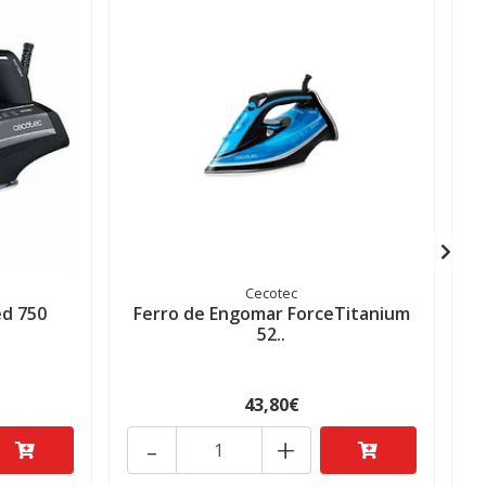
Cecotec
ed 750
Ferro de Engomar ForceTitanium
F
52..
43,80€
-
+