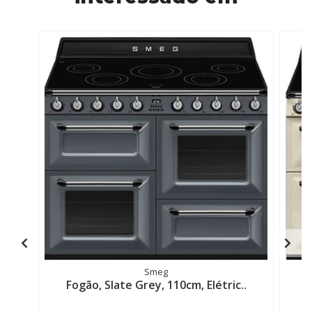
Smeg
Fogão, Slate Grey, 110cm, Elétric..
F