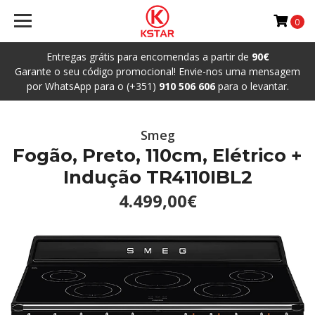
0
Entregas grátis para encomendas a partir de
90€
Garante o seu código promocional! Envie-nos uma mensagem
por WhatsApp para o (+351)
910 506 606
para o levantar.
Smeg
Fogão, Preto, 110cm, Elétrico +
Indução TR4110IBL2
4.499,00€