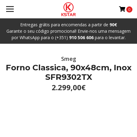
0
Entregas grátis para encomendas a partir de
90€
Garante o seu código promocional! Envie-nos uma mensagem
por WhatsApp para o (+351)
910 506 606
para o levantar.
Smeg
Forno Classica, 90x48cm, Inox
SFR9302TX
2.299,00€