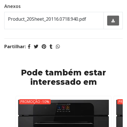
Anexos
Product_20Sheet_20116.0718.940.pdf
Partilhar:
Pode também estar
interessado em
PROMOÇÃO -10%
PRO