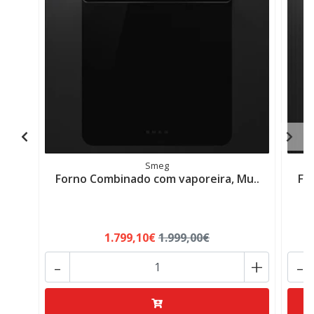
Smeg
Forno Combinado com vaporeira, Mu..
Fo
1.799,10€
1.999,00€
-
+
-