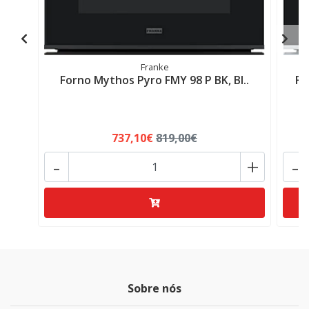
Franke
Forno Mythos Pyro FMY 98 P BK, Bl..
Fo
737,10€
819,00€
-
+
-
Sobre nós