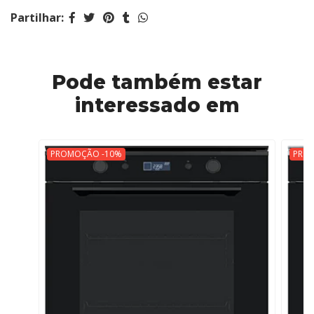
Partilhar:
Pode também estar
interessado em
PROMOÇÃO -10%
PRO