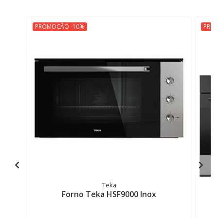
PROMOÇÃO -10%
PRO
Teka
Forno Teka HSF9000 Inox
F