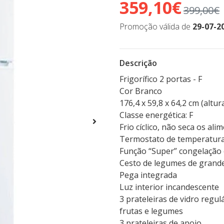
359,10€
399,00€
Promoção válida de
29-07-2
Descrição
Frigorífico 2 portas - F
Cor Branco
176,4 x 59,8 x 64,2 cm (altu
Classe energética: F
Frio cíclico, não seca os al
Termostato de temperatura
Função “Super” congelação
Cesto de legumes de grand
Pega integrada
Luz interior incandescente
3 prateleiras de vidro regulá
frutas e legumes
3 prateleiras de apoio