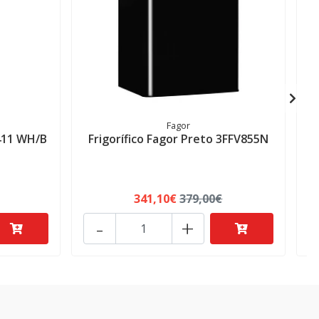
Fagor
1411 WH/B
Frigorífico Fagor Preto 3FFV855N
341,10€
379,00€
-
+