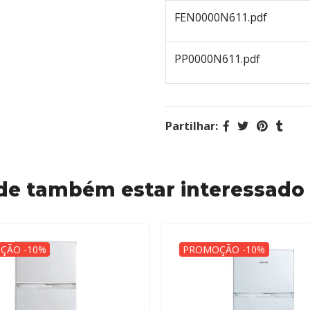
FEN0000N611.pdf
PP0000N611.pdf
Partilhar:
de também estar interessado
ÇÃO -10%
PROMOÇÃO -10%