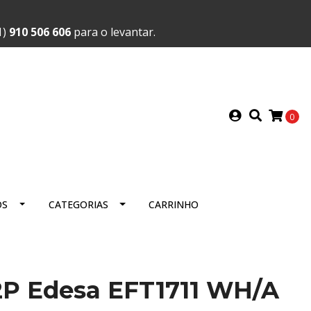
1)
910 506 606
para o levantar.
0
OS
CATEGORIAS
CARRINHO
 2P Edesa EFT1711 WH/A