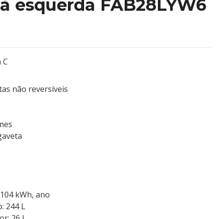
 à esquerda FAB28LYW6
a C
as não reversíveis
umes
 gaveta
 104 kWh, ano
o: 244 L
or: 26 L