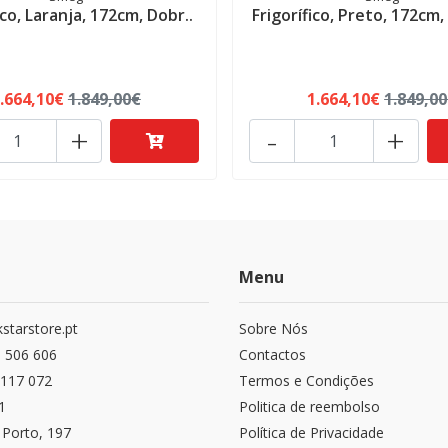
ico, Laranja, 172cm, Dobr..
Frigorífico, Preto, 172cm,
.664,10€
1.849,00€
1.664,10€
1.849,0
+
-
+
Menu
starstore.pt
Sobre Nós
 506 606
Contactos
117 072
Termos e Condições
1
Politica de reembolso
 Porto, 197
Política de Privacidade