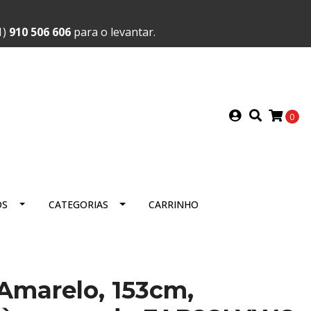
1)
910 506 606
para o levantar.
0
OS
CATEGORIAS
CARRINHO
, Amarelo, 153cm,