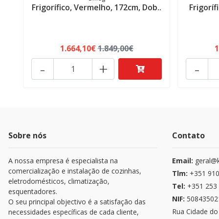
Frigorífico, Vermelho, 172cm, Dob..
Frigoríf
1.664,10€
1.849,00€
1
-
+
-
Sobre nós
Contato
A nossa empresa é especialista na
Email:
geral@k
comercialização e instalação de cozinhas,
Tlm:
+351 910
eletrodomésticos, climatização,
Tel:
+351 253 
esquentadores.
NIF:
50843502
O seu principal objectivo é a satisfação das
Rua Cidade do
necessidades específicas de cada cliente,