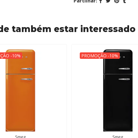
Partilhar:
de também estar interessado
ÇÃO -10%
PROMOÇÃO -10%
Smeg
Smeg