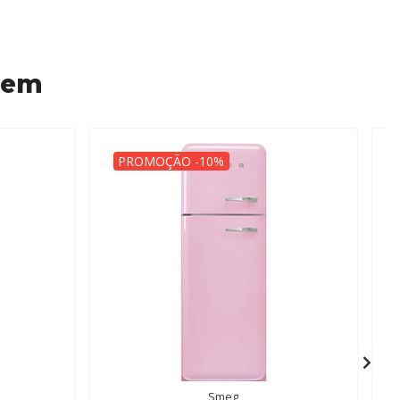
 em
PROMOÇÃO -10%
Smeg