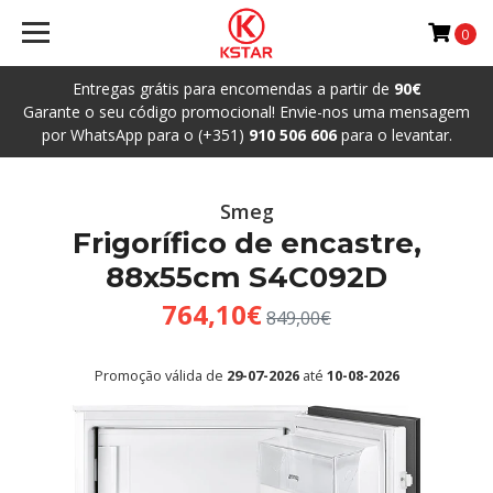
0
Entregas grátis para encomendas a partir de
90€
Garante o seu código promocional! Envie-nos uma mensagem
por WhatsApp para o (+351)
910 506 606
para o levantar.
Smeg
Frigorífico de encastre,
88x55cm S4C092D
764,10€
849,00€
Promoção válida de
29-07-2026
até
10-08-2026