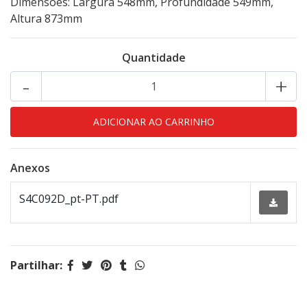
Dimensões: Largura 548mm, Profundidade 549mm,
Altura 873mm
Quantidade
-
+
Anexos
S4C092D_pt-PT.pdf
Partilhar: