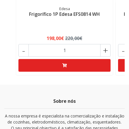
Edesa
Frigorífico 1P Edesa EFS0814 WH
Fr
198,00€
220,00€
-
+
-
Sobre nós
A nossa empresa é especialista na comercialização e instalação
de cozinhas, eletrodomésticos, climatização, esquentadores.
O seu principal objectivo é a satisfação das necessidades