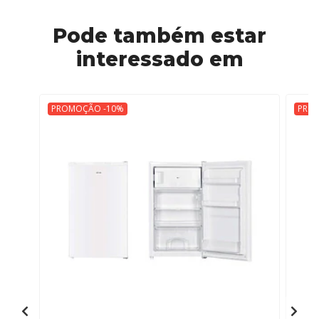
Pode também estar
interessado em
PROMOÇÃO -10%
PRO