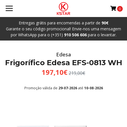
0
Entregas grátis para encomendas a partir de
90€
Garante o seu código promocional! Envie-nos uma mensagem
por WhatsApp para o (+351)
910 506 606
para o levantar.
Edesa
Frigorífico Edesa EFS-0813 WH
197,10€
219,00€
Promoção válida de
29-07-2026
até
10-08-2026