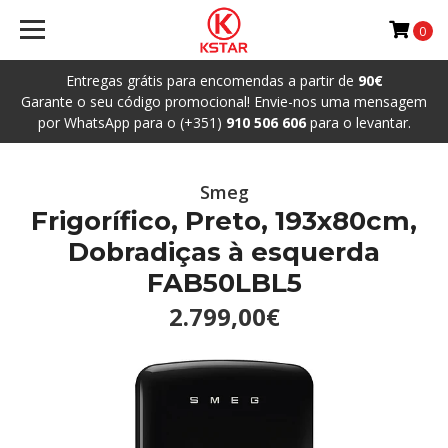
0
Entregas grátis para encomendas a partir de
90€
Garante o seu código promocional! Envie-nos uma mensagem
por WhatsApp para o (+351)
910 506 606
para o levantar.
Smeg
Frigorífico, Preto, 193x80cm,
Dobradiças à esquerda
FAB50LBL5
2.799,00€