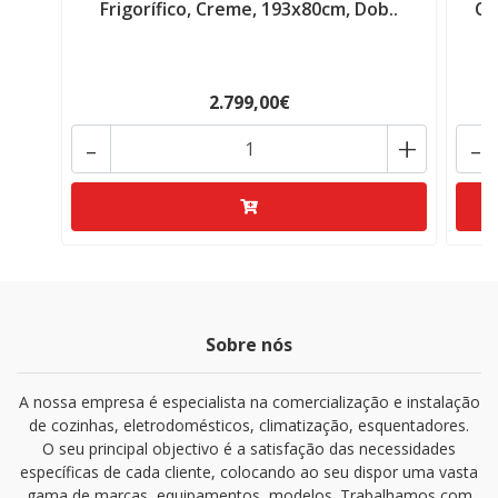
Frigorífico, Creme, 193x80cm, Dob..
Co
2.799,00€
-
+
-
Sobre nós
A nossa empresa é especialista na comercialização e instalação
de cozinhas, eletrodomésticos, climatização, esquentadores.
O seu principal objectivo é a satisfação das necessidades
específicas de cada cliente, colocando ao seu dispor uma vasta
gama de marcas, equipamentos, modelos. Trabalhamos com