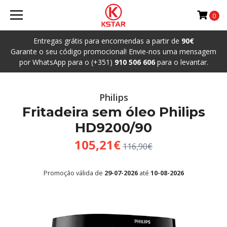
0
Entregas grátis para encomendas a partir de
90€
Garante o seu código promocional! Envie-nos uma mensagem
por WhatsApp para o (+351)
910 506 606
para o levantar.
Philips
Fritadeira sem óleo Philips
HD9200/90
105,21€
116,90€
Promoção válida de
29-07-2026
até
10-08-2026