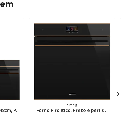
 em
Smeg
48cm, P..
Forno Pirolítico, Preto e perfis ..
F