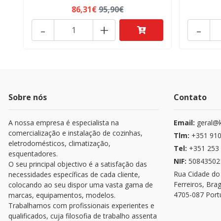
86,31€
95,90€
-
+
-
Sobre nós
Contato
A nossa empresa é especialista na
Email:
geral@k
comercialização e instalação de cozinhas,
Tlm:
+351 910
eletrodomésticos, climatização,
Tel:
+351 253 
esquentadores.
NIF:
50843502
O seu principal objectivo é a satisfação das
Rua Cidade do
necessidades específicas de cada cliente,
Ferreiros, Bra
colocando ao seu dispor uma vasta gama de
4705-087 Port
marcas, equipamentos, modelos.
Trabalhamos com profissionais experientes e
qualificados, cuja filosofia de trabalho assenta