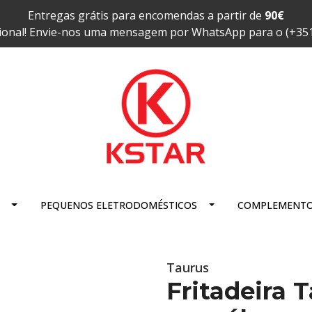
Entregas grátis para encomendas a partir de
90€
ional! Envie-nos uma mensagem por WhatsApp para o (+35
PEQUENOS ELETRODOMÉSTICOS
COMPLEMENT
Taurus
Fritadeira T