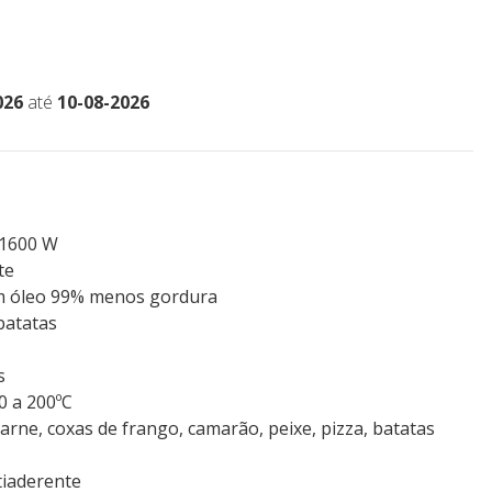
026
até
10-08-2026
 1600 W
te
em óleo 99% menos gordura
batatas
s
0 a 200ºC
arne, coxas de frango, camarão, peixe, pizza, batatas
tiaderente