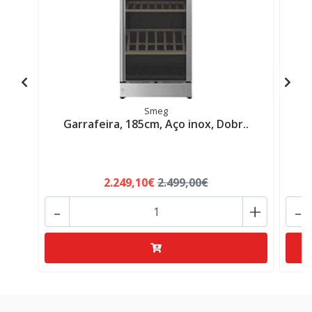
Smeg
Garrafeira, 185cm, Aço inox, Dobr..
G
2.249,10€
2.499,00€
-
+
-