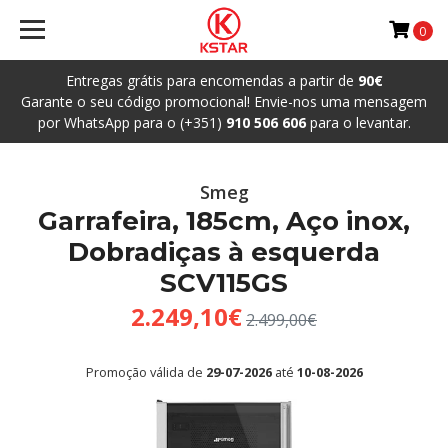
0
Entregas grátis para encomendas a partir de
90€
Garante o seu código promocional! Envie-nos uma mensagem
por WhatsApp para o (+351)
910 506 606
para o levantar.
Smeg
Garrafeira, 185cm, Aço inox,
Dobradiças à esquerda
SCV115GS
2.249,10€
2.499,00€
Promoção válida de
29-07-2026
até
10-08-2026