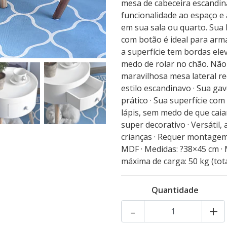
mesa de cabeceira escandina
funcionalidade ao espaço e
em sua sala ou quarto. Sua 
com botão é ideal para arm
a superfície tem bordas ele
medo de rolar no chão. Não
maravilhosa mesa lateral re
estilo escandinavo · Sua 
prático · Sua superfície co
lápis, sem medo de que caia
super decorativo · Versátil
crianças · Requer montagem 
MDF · Medidas: ?38×45 cm · 
máxima de carga: 50 kg (tota
Quantidade
-
+