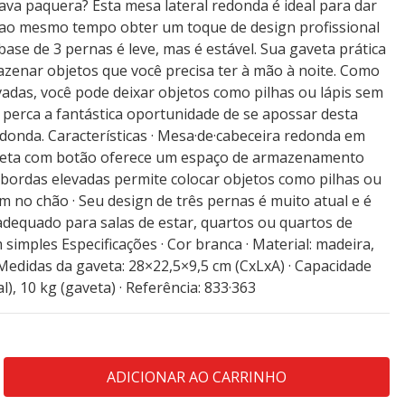
va paquera? Esta mesa lateral redonda é ideal para dar
 ao mesmo tempo obter um toque de design profissional
base de 3 pernas é leve, mas é estável. Sua gaveta prática
azenar objetos que você precisa ter à mão à noite. Como
vadas, você pode deixar objetos como pilhas ou lápis sem
 perca a fantástica oportunidade de se apossar desta
donda. Características · Mesa·de·cabeceira redonda em
gaveta com botão oferece um espaço de armazenamento
m bordas elevadas permite colocar objetos como pilhas ou
m no chão · Seu design de três pernas é muito atual e é
, adequado para salas de estar, quartos ou quartos de
simples Especificações · Cor branca · Material: madeira,
Medidas da gaveta: 28×22,5×9,5 cm (CxLxA) · Capacidade
l), 10 kg (gaveta) · Referência: 833·363