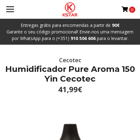
0
Entregas grátis para encomendas a partir de
90€
Garante o seu código promocional! Envie-nos uma mensagem
por WhatsApp para o (+351)
910 506 606
para o levantar.
Cecotec
Humidificador Pure Aroma 150
Yin Cecotec
41,99€