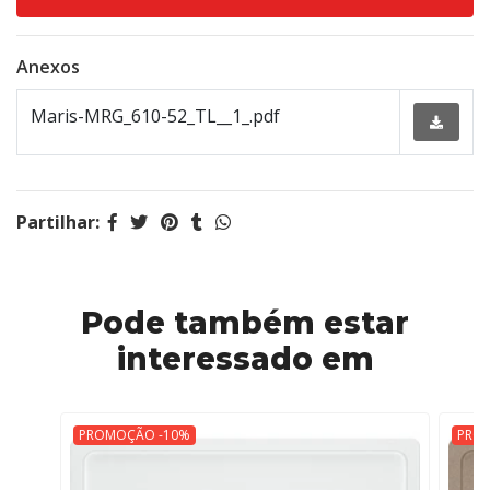
Anexos
Maris-MRG_610-52_TL__1_.pdf
Partilhar:
Pode também estar
interessado em
PROMOÇÃO -10%
PRO