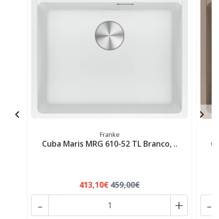
Franke
Cuba Maris MRG 610-52 TL Branco, ..
Cu
413,10€
459,00€
-
+
-