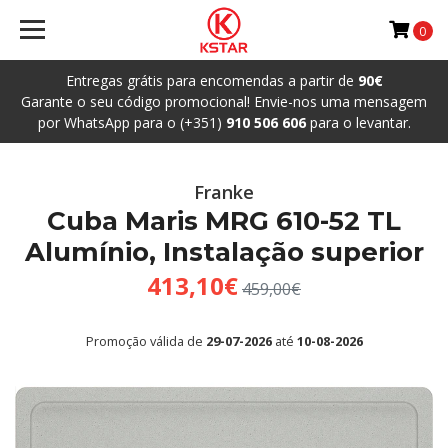
0
Entregas grátis para encomendas a partir de
90€
Garante o seu código promocional! Envie-nos uma mensagem
por WhatsApp para o (+351)
910 506 606
para o levantar.
Franke
Cuba Maris MRG 610-52 TL
Alumínio, Instalação superior
413,10€
459,00€
Promoção válida de
29-07-2026
até
10-08-2026