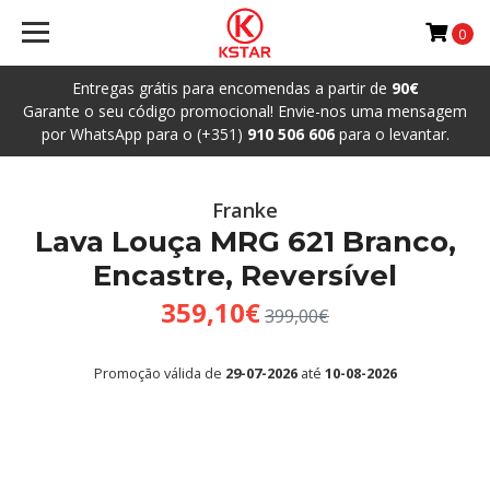
0
Entregas grátis para encomendas a partir de
90€
Garante o seu código promocional! Envie-nos uma mensagem
por WhatsApp para o (+351)
910 506 606
para o levantar.
Franke
Lava Louça MRG 621 Branco,
Encastre, Reversível
359,10€
399,00€
Promoção válida de
29-07-2026
até
10-08-2026