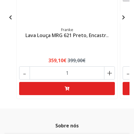
Franke
Lava Louça MRG 621 Preto, Encastr..
L
359,10€
399,00€
-
+
-
Sobre nós