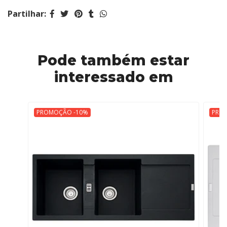
Partilhar:
Pode também estar
interessado em
PROMOÇÃO -10%
PRO