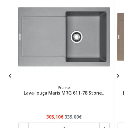
Franke
Lava-louça Maris MRG 611-78 Stone..
La
305,10€
339,00€