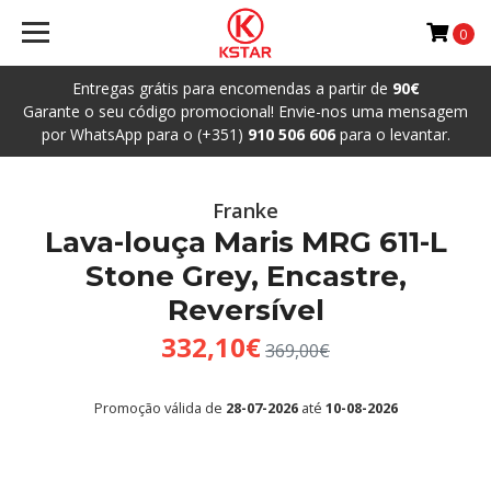
0
Entregas grátis para encomendas a partir de
90€
Garante o seu código promocional! Envie-nos uma mensagem
por WhatsApp para o (+351)
910 506 606
para o levantar.
Franke
Lava-louça Maris MRG 611-L
Stone Grey, Encastre,
Reversível
332,10€
369,00€
Promoção válida de
28-07-2026
até
10-08-2026