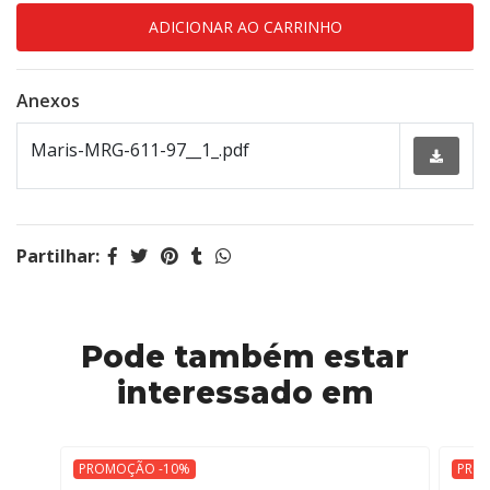
Anexos
Maris-MRG-611-97__1_.pdf
Partilhar:
Pode também estar
interessado em
PROMOÇÃO -10%
PRO