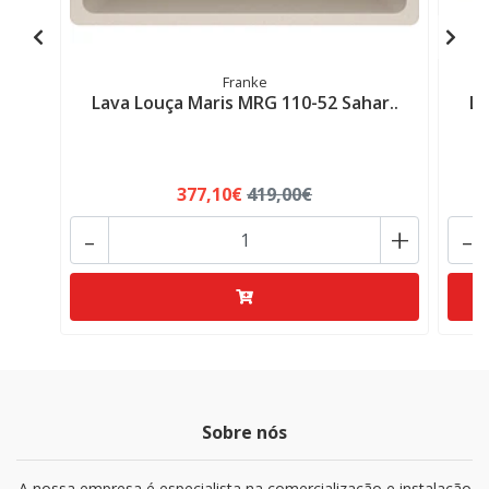
Franke
Lava Louça Maris MRG 110-52 Sahar..
La
377,10€
419,00€
-
+
-
Sobre nós
A nossa empresa é especialista na comercialização e instalação