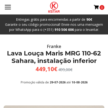
0
Entregas grátis para encomendas a partir de
90€
Garante o seu código promocional! Envie-nos uma mensagem
por WhatsApp para o (+351)
910 506 606
para o levantar.
Franke
Lava Louça Maris MRG 110-62
Sahara, instalação inferior
449,10€
499,00€
Promoção válida de
29-07-2026
até
10-08-2026