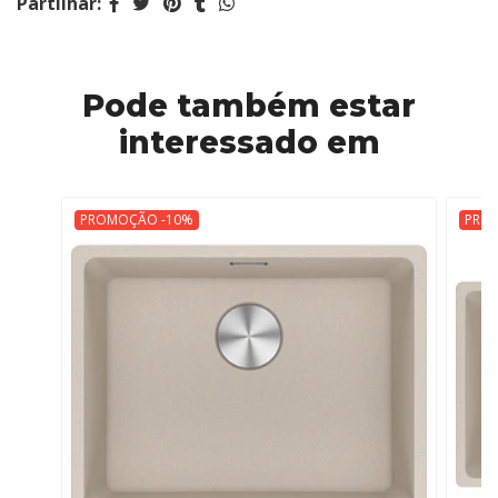
Partilhar:
Pode também estar
interessado em
PROMOÇÃO -10%
PRO