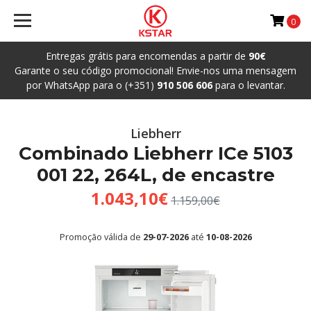
0
Entregas grátis para encomendas a partir de
90€
Garante o seu código promocional! Envie-nos uma mensagem
por WhatsApp para o (+351)
910 506 606
para o levantar.
Liebherr
Combinado Liebherr ICe 5103
001 22, 264L, de encastre
1.043,10€
1.159,00€
Promoção válida de
29-07-2026
até
10-08-2026