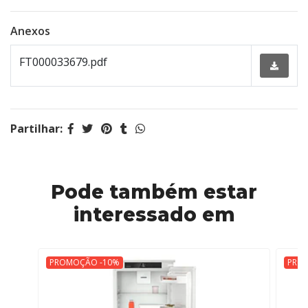
Anexos
FT000033679.pdf
Partilhar:
Pode também estar
interessado em
PROMOÇÃO -10%
PRO