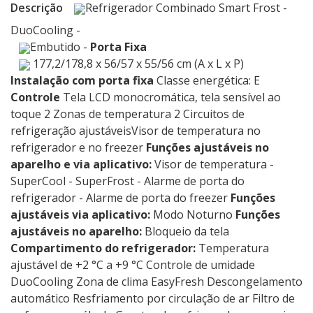
Descrição
Refrigerador Combinado Smart Frost -
DuoCooling -
Embutido -
Porta Fixa
177,2/178,8 x 56/57 x 55/56 cm (A x L x P)
Instalação com porta fixa
Classe energética: E
Controle
Tela LCD monocromática, tela sensível ao
toque 2 Zonas de temperatura 2 Circuitos de
refrigeração ajustáveis​​Visor de temperatura no
refrigerador e no freezer
Funções ajustáveis ​​no
aparelho e via aplicativo:
Visor de temperatura -
SuperCool - SuperFrost - Alarme de porta do
refrigerador - Alarme de porta do freezer
Funções
ajustáveis ​​via aplicativo:
Modo Noturno
Funções
ajustáveis ​​no aparelho:
Bloqueio da tela
Compartimento do refrigerador:
Temperatura
ajustável de +2 °C a +9 °C Controle de umidade
DuoCooling Zona de clima EasyFresh Descongelamento
automático Resfriamento por circulação de ar Filtro de