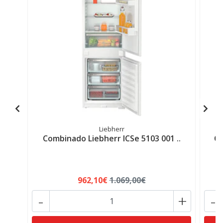
Liebherr
Combinado Liebherr ICSe 5103 001 ..
Co
962,10€
1.069,00€
-
+
-