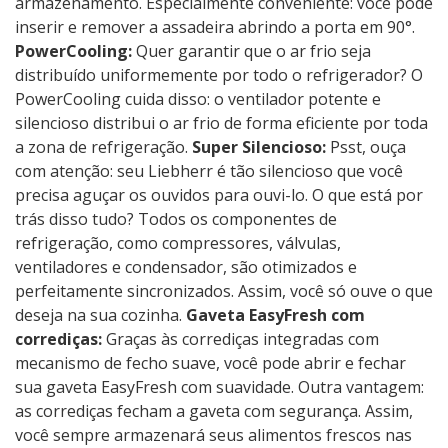
armazenamento. Especialmente conveniente: você pode
inserir e remover a assadeira abrindo a porta em 90°.
PowerCooling:
Quer garantir que o ar frio seja
distribuído uniformemente por todo o refrigerador? O
PowerCooling cuida disso: o ventilador potente e
silencioso distribui o ar frio de forma eficiente por toda
a zona de refrigeração.
Super Silencioso:
Psst, ouça
com atenção: seu Liebherr é tão silencioso que você
precisa aguçar os ouvidos para ouvi-lo. O que está por
trás disso tudo? Todos os componentes de
refrigeração, como compressores, válvulas,
ventiladores e condensador, são otimizados e
perfeitamente sincronizados. Assim, você só ouve o que
deseja na sua cozinha.
Gaveta EasyFresh com
corrediças:
Graças às corrediças integradas com
mecanismo de fecho suave, você pode abrir e fechar
sua gaveta EasyFresh com suavidade. Outra vantagem:
as corrediças fecham a gaveta com segurança. Assim,
você sempre armazenará seus alimentos frescos nas