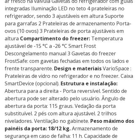
ar fresco na válvula Gavetas do refrigerador com guias
integradas Iluminação LED no teto 4 prateleiras no
refrigerador, sendo 3 ajustáveis ​​em altura Suporte
para garrafas 2 Prateleiras de armazenamento Porta-
ovos (10 ovos) 3 Prateleiras de porta ajustáveis ​​em
altura
Compartimento do freezer:
Temperatura
ajustável de -15 °C a -26 °C Smart Frost
Descongelamento manual 3 Gavetas do freezer
FrostSafe: com gavetas fechadas em todos os lados e
frente transparente.
Design e materiais
VarioSpace :
Prateleiras de vidro no refrigerador e no freezer. Caixa
SmartDevice (opcional).
Estrutura e instalação:
Abertura para a direita - Porta reversível. Sentido de
abertura pode ser alterado pelo usuário. Ângulo de
abertura da porta: 115 graus. Vedação da porta
substituível. 2 pés com altura ajustável. 2 trilhos
niveladores. Ventilação no gabinete.
Peso máximo dos
painéis da porta: 18/12 kg.
Armazenamento de
segurança em caso de falha: 11 h. Capacidade de