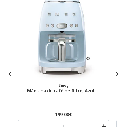
Smeg
Máquina de café de filtro, Azul c..
M
199,00€
-
+
-