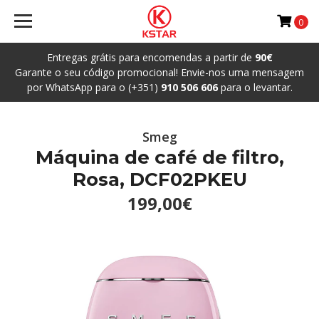
0
Entregas grátis para encomendas a partir de
90€
Garante o seu código promocional! Envie-nos uma mensagem
por WhatsApp para o (+351)
910 506 606
para o levantar.
Smeg
Máquina de café de filtro,
Rosa, DCF02PKEU
199,00€