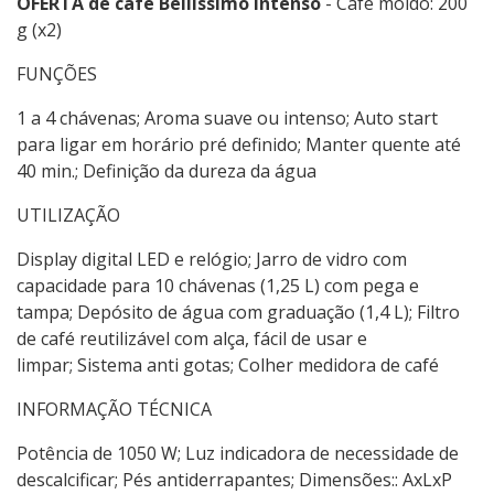
OFERTA de café Bellissimo Intenso
- Café moído: 200
g (x2)
FUNÇÕES
1 a 4 chávenas; Aroma suave ou intenso; Auto start
para ligar em horário pré definido; Manter quente até
40 min.; Definição da dureza da água
UTILIZAÇÃO
Display digital LED e relógio; Jarro de vidro com
capacidade para 10 chávenas (1,25 L) com pega e
tampa; Depósito de água com graduação (1,4 L); Filtro
de café reutilizável com alça, fácil de usar e
limpar; Sistema anti gotas; Colher medidora de café
INFORMAÇÃO TÉCNICA
Potência de 1050 W; Luz indicadora de necessidade de
descalcificar; Pés antiderrapantes; Dimensões:: AxLxP