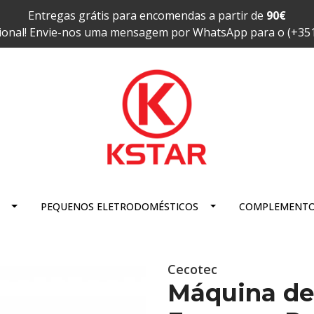
Entregas grátis para encomendas a partir de
90€
ional! Envie-nos uma mensagem por WhatsApp para o (+35
PEQUENOS ELETRODOMÉSTICOS
COMPLEMENT
Cecotec
Máquina de