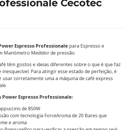
ofessionale Cecotec
Power Espresso Professionale
para Espresso e
om Manómetro Medidor de pressão.
fé têm gostos e ideias diferentes sobre o que é que faz
inesquecível. Para atingir esse estado de perfeição, é
r usar corretamente uma a máquina de café express
le.
s Power Espresso Professionale:
appuccino de 850W
ssão com tecnologia ForceAroma de 20 Bares que
eme e aroma
 PressurePro para verificar a pressão em tempo real