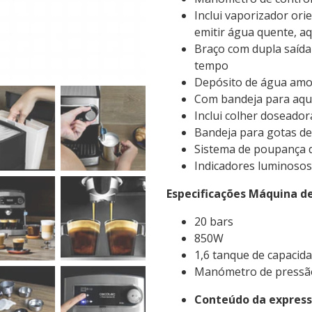
Inclui vaporizador ori
emitir água quente, a
Braço com dupla saída
tempo
Depósito de água amov
Com bandeja para aque
Inclui colher doseado
Bandeja para gotas des
Sistema de poupança d
Indicadores luminoso
Especificações Máquina de
20 bars
850W
1,6 tanque de capacid
Manómetro de pressã
Conteúdo da express